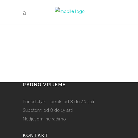
No posts were found.
GDJE SMO
Hairvetica
Petra Berislavića 16
10000 Zagreb
RADNO VRIJEME
Ponedjeljak – petak: od 8 do 20 sati
Subotom: od 8 do 15 sati
Nedjeljom: ne radimo
KONTAKT