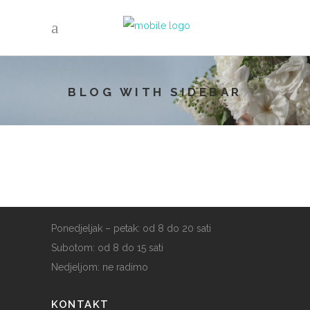
GDJE SMO
BLOG WITH SIDEBAR
Hairvetica
Petra Berislavića 16
10000 Zagreb
RADNO VRIJEME
Ponedjeljak – petak: od 8 do 20 sati
Subotom: od 8 do 15 sati
Nedjeljom: ne radimo
KONTAKT