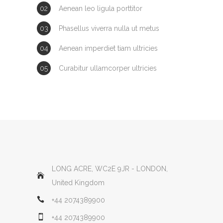
Aenean leo ligula porttitor
GDJE SMO
Phasellus viverra nulla ut metus
Hairvetica
Aenean imperdiet tiam ultricies
Petra Berislavića 16
10000 Zagreb
Curabitur ullamcorper ultricies
RADNO VRIJEME
Ponedjeljak – petak: od 8 do 20 sati
Subotom: od 8 do 15 sati
Nedjeljom: ne radimo
LONG ACRE, WC2E 9JR - LONDON,
KONTAKT
United Kingdom
+44 2074389900
01 5999 767
01 5999 769
+44 2074389900