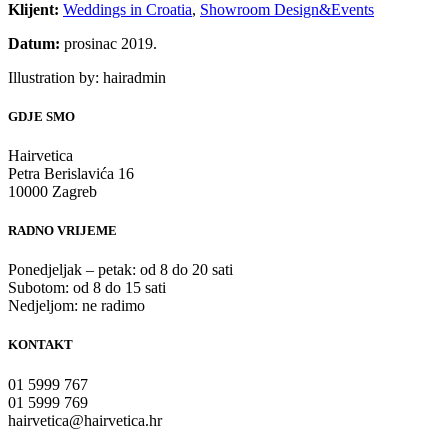
Klijent:
Weddings in Croatia
,
Showroom Design&Events
Datum:
prosinac 2019.
Illustration by:
hairadmin
GDJE SMO
Hairvetica
Petra Berislavića 16
10000 Zagreb
RADNO VRIJEME
Ponedjeljak – petak: od 8 do 20 sati
Subotom: od 8 do 15 sati
Nedjeljom: ne radimo
KONTAKT
01 5999 767
01 5999 769
hairvetica@hairvetica.hr