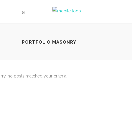
GDJE SMO
PORTFOLIO MASONRY
Hairvetica
Petra Berislavića 16
10000 Zagreb
rry, no posts matched your criteria.
RADNO VRIJEME
Ponedjeljak – petak: od 8 do 20 sati
Subotom: od 8 do 15 sati
Nedjeljom: ne radimo
KONTAKT