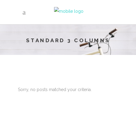
GDJE SMO
STANDARD 3 COLUMNS
Hairvetica
Petra Berislavića 16
10000 Zagreb
RADNO VRIJEME
Sorry, no posts matched your criteria.
Ponedjeljak – petak: od 8 do 20 sati
Subotom: od 8 do 15 sati
Nedjeljom: ne radimo
KONTAKT