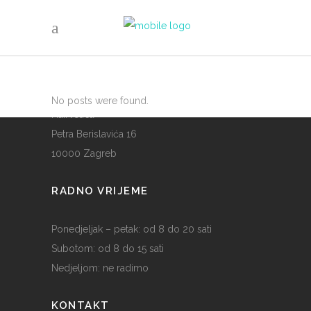
GDJE SMO
No posts were found.
Hairvetica
Petra Berislavića 16
10000 Zagreb
RADNO VRIJEME
Ponedjeljak – petak: od 8 do 20 sati
Subotom: od 8 do 15 sati
Nedjeljom: ne radimo
KONTAKT